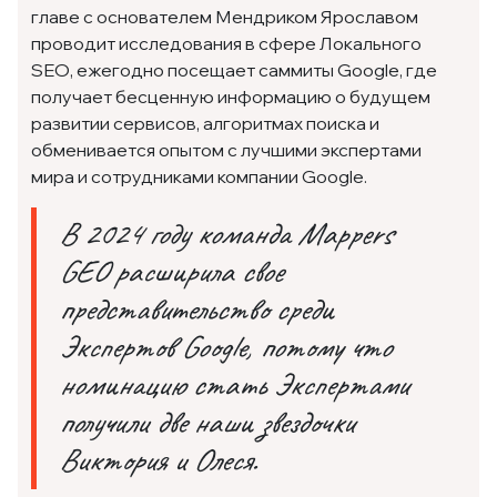
главе с основателем Мендриком Ярославом
проводит исследования в сфере Локального
SEO, ежегодно посещает саммиты Google, где
получает бесценную информацию о будущем
развитии сервисов, алгоритмах поиска и
обменивается опытом с лучшими экспертами
мира и сотрудниками компании Google.
В 2024 году команда Mappers
GEO расширила свое
представительство среди
Экспертов Google, потому что
номинацию стать Экспертами
получили две наши звездочки
Виктория и Олеся.