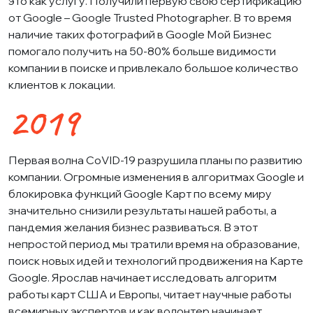
это как услугу. Получили первую свою сертификацию
от Google – Google Trusted Photographer. В то время
наличие таких фотографий в Google Мой Бизнес
помогало получить на 50-80% больше видимости
компании в поиске и привлекало большое количество
клиентов к локации.
2019
Первая волна CoVID-19 разрушила планы по развитию
компании. Огромные изменения в алгоритмах Google и
блокировка функций Google Карт по всему миру
значительно снизили результаты нашей работы, а
пандемия желания бизнес развиваться. В этот
непростой период мы тратили время на образование,
поиск новых идей и технологий продвижения на Карте
Google. Ярослав начинает исследовать алгоритм
работы карт США и Европы, читает научные работы
всемирных экспертов и как волонтер начинает