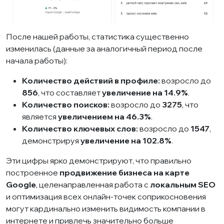
После нашей работы, статистика существенно
изменилась (данные за аналогичный период после
начала работы):
Количество действий в профиле:
возросло до
856
, что составляет
увеличение на 14.9%
.
Количество поисков:
возросло до
3275
, что
является
увеличением на 46.3%
.
Количество ключевых слов:
возросло до
1547
,
демонстрируя
увеличение на 102.8%
.
Эти цифры ярко демонстрируют, что правильно
построенное
продвижение бизнеса на карте
Google
, целенаправленная работа с
локальным SEO
и оптимизация всех онлайн-точек соприкосновения
могут кардинально изменить видимость компании в
интернете и привлечь значительно больше