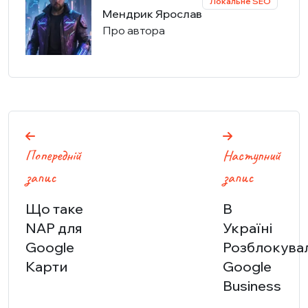
Локальне SEO
Мендрик Ярослав
Про автора
Навігація
Попередній
Наступний
записів
запис
запис
Що таке
В
NAP для
Україні
Google
Розблокува
Карти
Google
Business