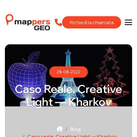
Richiedi la chiamata
28-08-2022
Caso Reale. Creative
Light — Kharkov
Blog
Caso reale. Creative Light — Kharkov