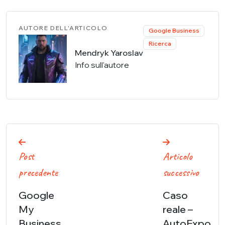
AUTORE DELL'ARTICOLO
Google Business
Ricerca
Mendryk Yaroslav
Info sull'autore
Navigazione
Post
Articolo
articoli
precedente
successivo
Google
Caso
My
reale –
Business
AutoExpo