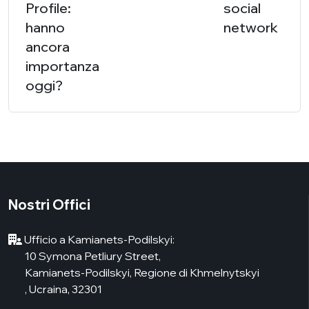
Profile:
social
hanno
network
ancora
importanza
oggi?
Nostri Offici
Ufficio a Kamianets-Podilskyi:
10 Symona Petliury Street,
Kamianets-Podilskyi, Regione di Khmelnytskyi
, Ucraina, 32301