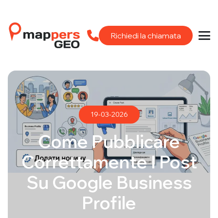
Richiedi la chiamata
19-03-2026
Come Pubblicare
Correttamente I Post
Su Google Business
Profile