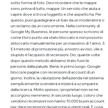
sotto forma di foto. Devi ricordare che le mappe
sono, prima di tutto, mappe. Un servizio che aiuta a
capire dove si trova l’oggetto e che aspetto ha. Per
questo, puoi guadagnare un ban da un moderatore o
un reclamo da un concorrente. Nella community di
Google My Business, le persone spesso scrivono di
come il loro punto sia stato bloccato e non possono
sbloccarlo manualmente per un massimo di 1 anno. 3.
E il metodo di promozione più, a nostro avviso, vile e
stupido è l’acquisto di recensioni. Dio, quante volte
dopo questo metodo abbiamo tirato fuori le
persone dalla palude. Bene, in primo luogo, Google
blocca le pagine con recensioni di account di un
giorno. Inoltre, la valutazione dell’azienda nel sistema
semplicemente scenderà e inizierà a scomparire
dalla ricerca. Molto spesso, i proprietari non se ne
accorgono nemmeno. In secondo luogo, coloro che
vendono recensioni non hanno 10.000 buoni account
per dare recensioni da persone e utenti reali. E cosa