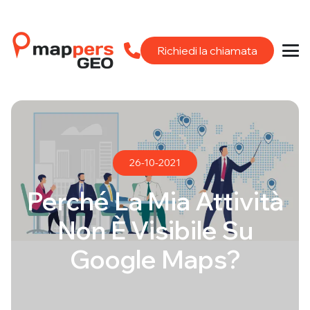
Richiedi la chiamata
26-10-2021
Perché La Mia Attività
Non È Visibile Su
Google Maps?