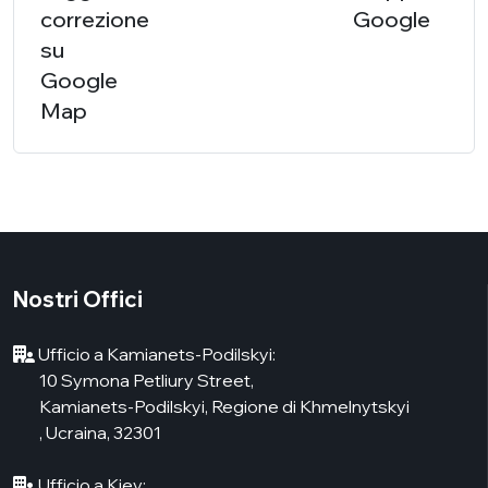
correzione
Google
su
Google
Map
Nostri Offici
Ufficio a Kamianets-Podilskyi:
10 Symona Petliury Street,
Kamianets-Podilskyi, Regione di Khmelnytskyi
, Ucraina, 32301
Ufficio a Kiev: