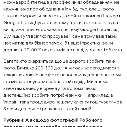
можна зробити лише з професійним обладнанням, не
кажучи вже про об’єднання їх у 3д-тур, але ці фото
значною мірою впливають на рейтинг компанії на карті
Google. Це відбувається тому що ця технологія була
вигадана та інтегрована в систему Google Перегляд
Вулиць, Гугл всіляко просуває її саме тому ввів такий
норматив для бізнес точок. З нашої практики вони
додають 20-50 % показників до відвідуваності об’єкта.
Багато хто скаржиться, що це дорого зробити таке
фото. Близько 200-300 дол. А ми ось не погодимося з
такою заявою. У нас фото наполовину дешевше, тому
що ми застосували глобальний підхід. Ми даємо
клієнтам камеру в оренду та допомагаємо
дистанційно зробити потрібні знімки. Наприклад, в
Україні така процедура нашому клієнту коштуватиме в
3 рази дешевше і результат такий самий.
Рубрики: А як щодо фотографій Робочого
процесу, меню чи прайс-листа, таблички з