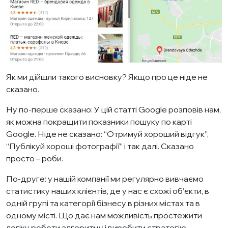
Як ми дійшли такого висновку? Якщо про це ніде не
сказано.
Ну по-перше сказано:
У цій статті Google
розповів нам,
як можна покращити показники пошуку по карті
Google. Ніде не сказано: “Отримуй хороший відгук”,
“Публікуй хороші фотографії” і так далі. Сказано
просто – роби.
По-друге: у нашій компанії ми регулярно вивчаємо
статистику наших клієнтів, де у нас є схожі об’єкти, в
одній групі та категорії бізнесу в різних містах та в
одному місті. Що дає нам можливість простежити
логіку роботи алгоритму і виробити стратегію