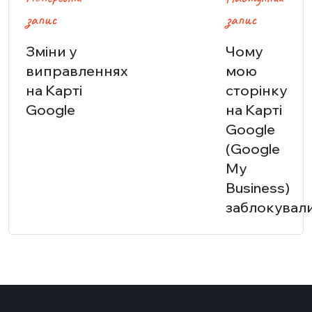
записів
запис
запис
Зміни у
Чому
виправленнях
мою
на Карті
сторінку
Google
на Карті
Google
(Google
My
Business)
заблокувал