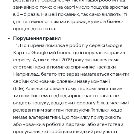
звичайною точкою на карті число пошуків зростає
в 3 – 6 разів. На цей показник, так само виляють і ті
ідеї та технології, які ми впроваджуємо в бізнес-
процес до клієнта.
Порушення правил
1. Поширена помилка в роботі у сервісі Google
Карт та Google мій бізнес, це ігнорування правил
сервісу. Адже в січні 2019 року змінилася сама
система і кожна помилка спричиняє наслідки.
Наприклад, багато хто зараз намагається спамити
своїми ключовими словами назву компанії
(title).Але вся справа в тому, що компанії з таким
титлом система підбадьорює і часто навіть не
видає в пошуку, віддаючи перевагу більш чесним і
релевантним запитам, показуючи їх тільки якщо
немає альтернативи. Цю помилку припускають
або новачки в роботі з Картами, або агентства з
просування, які пообіцяли швидкий результат