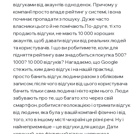
відгуками від акаунтів одноденок. Причому у
компанії просто впаде рейтинг у системі, і вона
починає пропадати з пошуку. Дуже часто
власники цього й не помічають.По-друге, ті хто
продають відгуки, не мають 10 000 хороших
акаунтів, щоб давати відгуки від реальних людей
та користувачів. І що ви робитимете, коли для
підняття рейтингу вам знадобиться покупка 500?
1000? 10 000 відгуків? Нагадаємо, що Google
стежить, ким дано відгук і на нашій практиці,
просто банить відгук людини разом з обліковим
записом, після чого відгуки від цього користувача
бачить тільки сама людина і ніхто крім нього. Люди
забувають про те, що багато хто через свій
смартфон, робитися геолокацією і отримати відгук
від людини, яка була у вашій компанії фізично і від
того, хто в іншому місті чи країні це різні речі. Ну і
найнеприємніше – це відгуки для шкоди. Дати
хороший, але фіктивний відгук, наприклад,