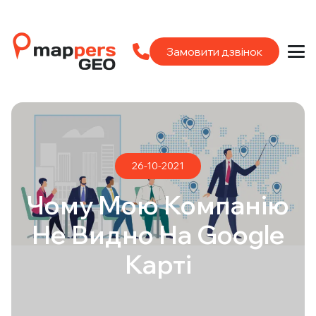
Замовити дзвінок
26-10-2021
Чому Мою Компанію
Не Видно На Google
Карті