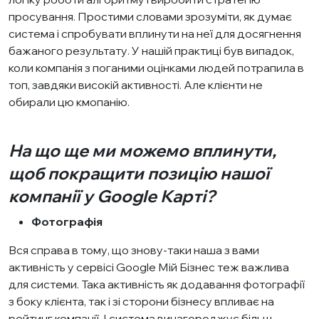
просування. Простими словами зрозуміти, як думає
система і спробувати вплинути на неї для досягнення
бажаного результату. У нашій практиці був випадок,
коли компанія з поганими оцінками людей потрапила в
топ, завдяки високій активності. Але клієнти не
обирали цю кмопанію.
На що ще ми можемо вплинути,
щоб покращити позицію нашої
компанії у Google Карті?
Фотографія
Вся справа в тому, що знову-таки наша з вами
активність у сервісі Google Мій Бізнес теж важлива
для системи. Така активність як додавання фотографії
з боку клієнта, так і зі сторони бізнесу впливає на
рейтинг компанії. І система винагороджує більш