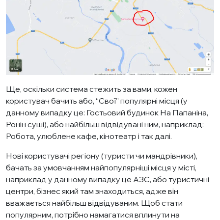
Ще, оскільки система стежить за вами, кожен
користувач бачить або, “Свої” популярні місця (у
данному випадку це: Гостьовий будинок На Папаніна,
Ронін суші), або найбільш відвідувані ним, наприклад:
Робота, улюблене кафе, кінотеатр і так далі.
Нові користувачі регіону (туристи чи мандрівники),
бачать за умовчанням найпопулярніші місця у місті,
наприклад у данному випадку це АЗС, або туристичні
центри, бізнес який там знаходиться, адже він
вважається найбільш відвідуваним. Щоб стати
популярним, потрібно намагатися вплинути на