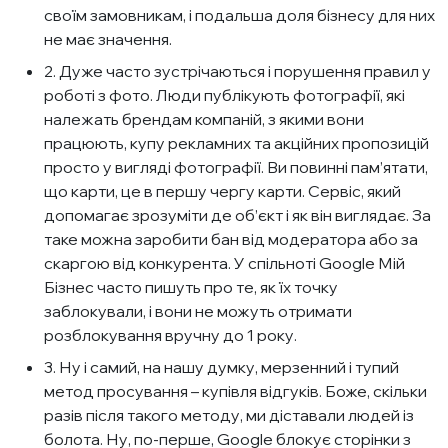
своїм замовникам, і подальша доля бізнесу для них
не має значення.
2. Дуже часто зустрічаються і порушення правил у
роботі з фото. Люди публікують фотографії, які
належать брендам компаній, з якими вони
працюють, купу рекламних та акційних пропозицій
просто у вигляді фотографії. Ви повинні пам’ятати,
що карти, це в першу чергу карти. Сервіс, який
допомагає зрозуміти де об’єкт і як він виглядає. За
таке можна заробити бан від модератора або за
скаргою від конкурента. У спільноті Google Мій
Бізнес часто пишуть про те, як їх точку
заблокували, і вони не можуть отримати
розблокування вручну до 1 року.
3. Ну і самий, на нашу думку, мерзенний і тупий
метод просування – купівля відгуків. Боже, скільки
разів після такого методу, ми діставали людей із
болота. Ну, по-перше, Google блокує сторінки з