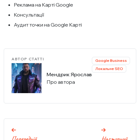
Реклама на Карті Google
Консультації
Аудит точки на Google Карті
АВТОР СТАТТІ
Google Business
Локальне SEO
Мендрик Ярослав
Про автора
Навігація
Попередній
Наступний