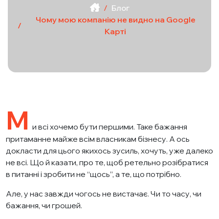
Блог
Чому мою компанію не видно на Google
Карті
М
и всі хочемо бути першими. Таке бажання
притаманне майже всім власникам бізнесу. А ось
докласти для цього якихось зусиль, хочуть, уже далеко
не всі. Що й казати, про те, щоб ретельно розібратися
в питанні і зробити не “щось”, а те, що потрібно.
Але, у нас завжди чогось не вистачає. Чи то часу, чи
бажання, чи грошей.