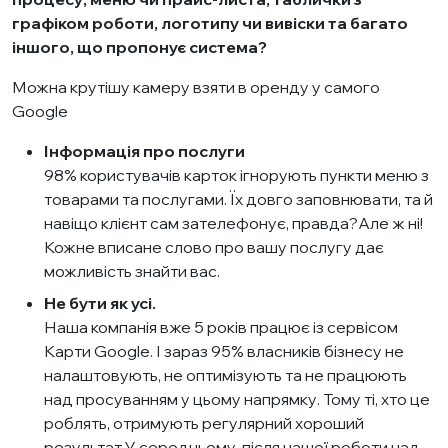
графіком роботи, логотипу чи вивіски та багато
іншого, що пропонує система?
Можна крутішу камеру взяти в оренду у самого
Google
Інформація про послуги
98% користувачів карток ігнорують пункти меню з
товарами та послугами. Їх довго заповнювати, та й
навіщо клієнт сам зателефонує, правда?Але ж ні!
Кожне вписане слово про вашу послугу дає
можливість знайти вас.
Не бути як усі.
Наша компанія вже 5 років працює із сервісом
Карти Google. І зараз 95% власників бізнесу не
налаштовують, не оптимізують та не працюють
над просуванням у цьому напрямку. Тому ті, хто це
роблять, отримують регулярний хороший
результат.У середньому, після нашої роботи над