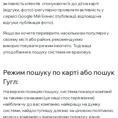
активність клієнтів спонукаючи їх до дії на карті
(відгуки, фото) і регулярно проявляти активність у
сервісі Google Мій Бізнес (публікації, відповіді на
відгуки, публікація фото).
Якщо ви хочете перевірити, наскільки ви популярні у
своєму місті або районі, рекомендуємо
використовувати режим інкогніто. Тоді ваші
уподобання в пошуку система не враховує.
Режим пошуку по карті або пошук
Гугл:
На верхніх позиціях пошуку, система показує компанії
за такими ознаками (це наші спостереження):
найближчу до вас компанію, найкращу на думку
системи, найдоступнішу для вас за ціновою політикою,
молоду компанію у випадковому порядку, ваше