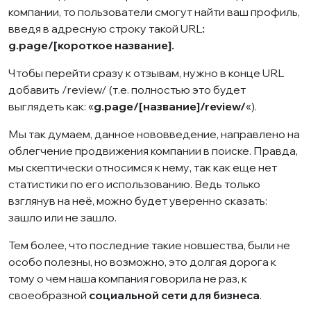
компании, то пользователи смогут найти ваш профиль,
введя в адресную строку такой URL
:
g.page/[короткое название].
Чтобы перейти сразу к отзывам, нужно в конце URL
добавить /review/ (т.е. полностью это будет
выглядеть как: «
g.page/[название]/review/
«).
Мы так думаем, данное нововведение, направлено на
облегчение продвижения компании в поиске. Правда,
мы скептически относимся к нему, так как еще нет
статистики по его использованию. Ведь только
взглянув на неё, можно будет уверенно сказать:
зашло или не зашло.
Тем более, что последние такие новшества, были не
особо полезны, но возможно, это долгая дорога к
тому о чем наша компания говорила не раз, к
своеобразной
социальной сети для бизнеса
.