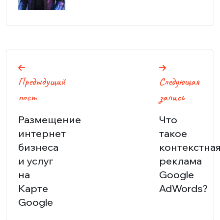
Навигация
Предыдущий
Следующая
по
пост
запись
записям
Размещение
Что
интернет
такое
бизнеса
контекстна
и услуг
реклама
на
Google
Карте
AdWords?
Google