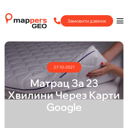
Замовити дзвінок
27-10-2021
Матрац За 23
Хвилини Через Карти
Google