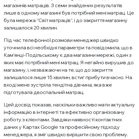
магазинів матраців. З семи знайдених результатів
лише в одному магазині був потрібний мені матрац. Це
була мережа “Світ матраців”, і до закриття магазину
залишалося 20 хвилин.​
Під час телефонної розмови менеджер швидко
уточнила всі необхідні параметри та повідомила, що в
Кам’янці-Подільському є два магазини мережі, один з
яких має потрібний мені матрац. Я негайно вирушив до
магазину, і, незважаючи на те, що до закриття
залишалося лише 15 хвилин, встиг прибути вчасно. На
вході мене зустріла тендітна дівчина, яка вже
підготувала двоспальний матрац.​
Цей досвід показав, наскільки важливо мати актуальну
інформацію в інтернеті та ефективно організовану
роботу з клієнтами. Завдяки наявності контактних
даних у
Картах Google
та професійному підходу
менеджера, я зміг швидко вирішити свою проблему.