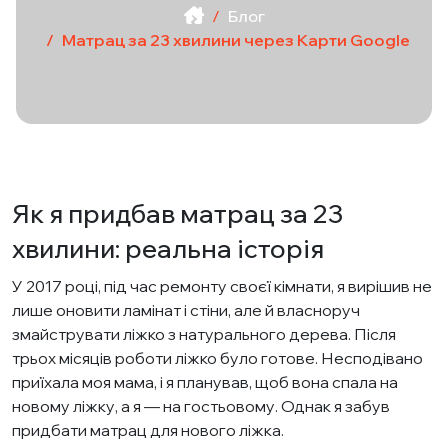
Блог
Матрац за 23 хвилини через Карти Google
​Як я придбав матрац за 23
хвилини: реальна історія
У 2017 році, під час ремонту своєї кімнати, я вирішив не
лише оновити ламінат і стіни, але й власноруч
змайструвати ліжко з натурального дерева. Після
трьох місяців роботи ліжко було готове. Несподівано
приїхала моя мама, і я планував, щоб вона спала на
новому ліжку, а я — на гостьовому. Однак я забув
придбати матрац для нового ліжка.​