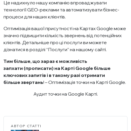
Це надихнуло нашу компанію впроваджувати
технології GEO-реклами та автоматизувати бізнес-
процеси для наших клієнтів.​
Оптимізація вашої присутності на Картах Google може
значно підвищити кількість звернень від потенційних
клієнтів. Детальніше про ці послуги ви можете
дізнатися в розділі “
Послуги
” на нашому сайті.
Тим більше, що зараз є можливість
запхати (прописати) на Карті Google більше
ключових запитів і в такому разі отримати
більше
звертань
! –
Оптимізація
точки на Карті Google.
Аудит точки на Google Карті.
АВТОР СТАТТІ