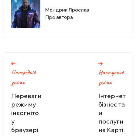
Мендрик Ярослав
Про автора
Навігація
Попередній
Наступний
записів
запис
запис
Переваги
Інтернет
режиму
бізнес та
інкогніто
и
у
послуги
браузері
на Карті